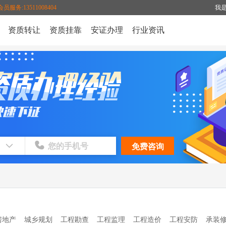
会员服务:13511008404
我
资质转让
资质挂靠
安证办理
行业资讯
房地产
城乡规划
工程勘查
工程监理
工程造价
工程安防
承装