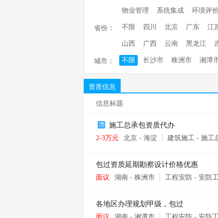
物业管理
系统集成
环境评
不限
四川
北京
广东
江
省份：
山西
广西
云南
黑龙江
不限
长沙市
株洲市
湘潭
城市：
资质信息
信息标题
施工总承包资质代办
2-3万元
北京
-
海淀
建筑施工
-
施工
包过资质延期勘察设计价格优惠
面议
湖南
-
株洲市
工程安防
-
安防
各地区办理规划甲级，包过
面议
湖南
-
湘潭市
工程安防
-
安防