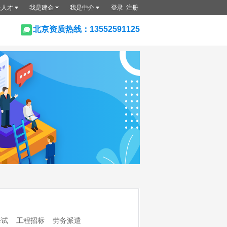
是人才
我是建企
我是中介
登录
注册
北京资质热线：13552591125
修试
工程招标
劳务派遣