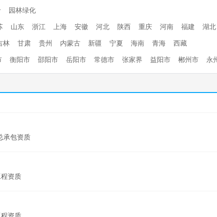
价
园林绿化
苏
山东
浙江
上海
安徽
河北
陕西
重庆
河南
福建
湖北
吉林
甘肃
贵州
内蒙古
新疆
宁夏
海南
青海
西藏
市
衡阳市
邵阳市
岳阳市
常德市
张家界
益阳市
郴州市
永
总承包资质
工程资质
工程资质