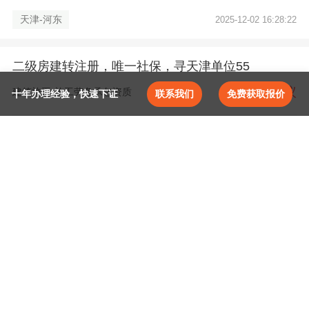
天津-河东
2025-12-02 16:28:22
二级房建转注册，唯一社保，寻天津单位55
面议
建筑施工-施工劳务承包资质
十年办理经验，快速下证
联系我们
免费获取报价
取消
请选择证书专业
确定
天津乘帆企业管理咨询有限公司
证
天津-河东
2025-12-02 14:29:05
代办天津单位资质，安全生产许可证。价格优惠。
施工总承包
建筑工程
面议
建筑施工-施工总承包资质
施工专业承包
机电工程
天津乘帆企业管理咨询有限公司
证
施工劳务
市政公用工程
天津-河东
2025-11-19 14:38:16