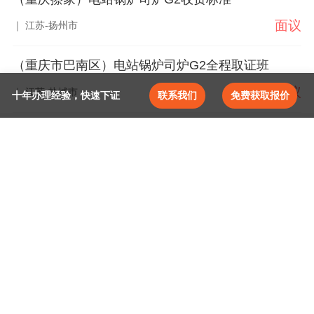
面议
｜ 江苏-扬州市
（重庆市巴南区）电站锅炉司炉G2全程取证班
面议
｜ 江苏-盐城市
十年办理经验，快速下证
联系我们
免费获取报价
取消
请选择证书专业
确定
当前位置：
首页
>
陕西首次申办
人才专线,请致
电:
@JCBJ.Module.Core.Config.AppConfig.PersonPhon
施工总承包
建筑工程
施工专业承包
机电工程
施工劳务
市政公用工程