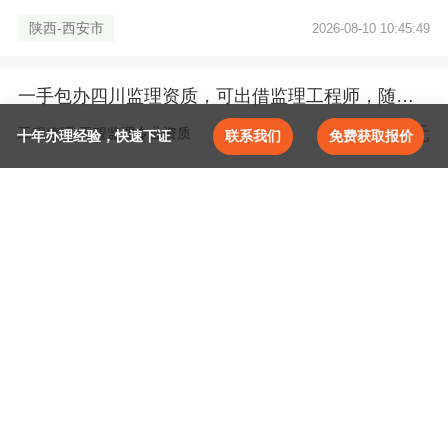
陕西-西安市
2026-08-10 10:45:49
一手包办四川监理资质，可出借监理工程师，随时接单
5-10万元
工程监理-工程监理专业资质
十年办理经验，快速下证
联系我们
免费获取报价
取消
请选择证书专业
确定
成都宏运达建筑工程有限公司
证
四川-成都市
2026-07-23 11:49:25
一手包办安全许可证新办，重新核定和延期
施工总承包
建筑工程
面议
安全生产-延期办理
施工专业承包
机电工程
成都宏运达建筑工程有限公司
证
施工劳务
市政公用工程
四川-成都市
2026-07-21 11:11:52